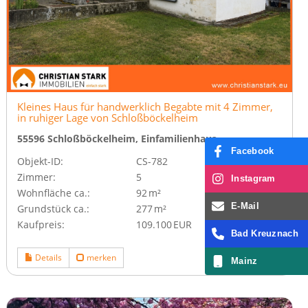
Kleines Haus für handwerklich Begabte mit 4 Zimmer,
in ruhiger Lage von Schloßböckelheim
55596 Schloßböckelheim, Einfamilienhaus
Facebook
Objekt-ID:
CS-782
Zimmer:
5
Instagram
Wohnfläche ca.:
92 m²
E-Mail
Grund­stück ca.:
277 m²
Kaufpreis:
109.100 EUR
Bad Kreuznach
Details
merken
Mainz