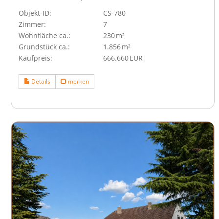
Objekt-ID:
CS-780
Zimmer:
7
Wohnfläche ca.:
230 m²
Grund­stück ca.:
1.856 m²
Kaufpreis:
666.660 EUR
Details
merken