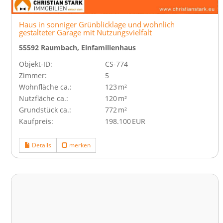
Haus in sonniger Grünblicklage und wohnlich
gestalteter Garage mit Nutzungsvielfalt
55592 Raumbach, Einfamilienhaus
Objekt-ID:
CS-774
Zimmer:
5
Wohnfläche ca.:
123 m²
Nutzfläche ca.:
120 m²
Grund­stück ca.:
772 m²
Kaufpreis:
198.100 EUR
Details
merken