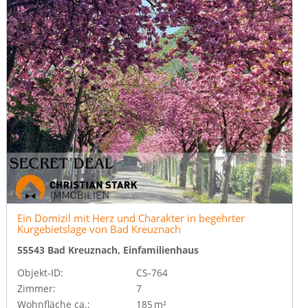
Ein Domizil mit Herz und Charakter in begehrter
Kurgebietslage von Bad Kreuznach
55543 Bad Kreuznach, Einfamilienhaus
Objekt-ID:
CS-764
Zimmer:
7
Wohnfläche ca.:
185 m²