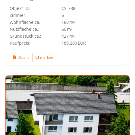
Objekt-ID:
CS-788
Zimmer:
6
Wohnfläche ca.:
160 m²
Nutzfläche ca.:
60 m²
Grund­stück ca.:
427 m²
Kaufpreis:
189.200 EUR
Details
merken