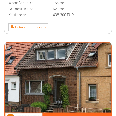
Wohnfläche ca.:
155 m²
Grund­stück ca.:
621 m²
Kaufpreis:
438.300 EUR
Details
merken