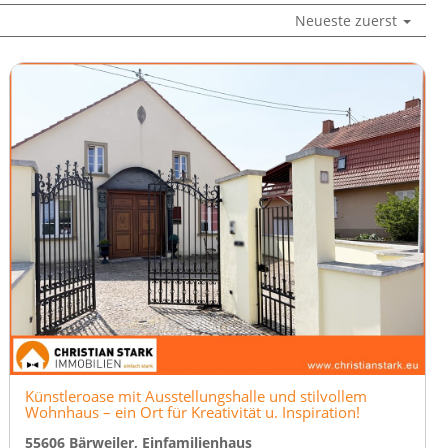
Neueste zuerst
Künstleroase mit Ausstellungshalle und stilvollem
Wohnhaus – ein Ort für Kreativität u. Inspiration!
55606 Bärweiler, Einfamilienhaus