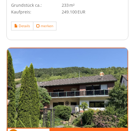
Grund­stück ca.:
233 m²
Kaufpreis:
249.100 EUR
Details
merken