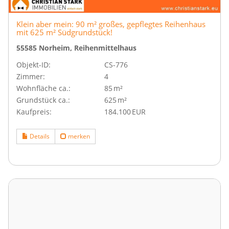
Klein aber mein: 90 m² großes, gepflegtes Reihenhaus
mit 625 m² Südgrundstück!
55585 Norheim, Reihenmittelhaus
Objekt-ID:
CS-776
Zimmer:
4
Wohnfläche ca.:
85 m²
Grund­stück ca.:
625 m²
Kaufpreis:
184.100 EUR
Details
merken