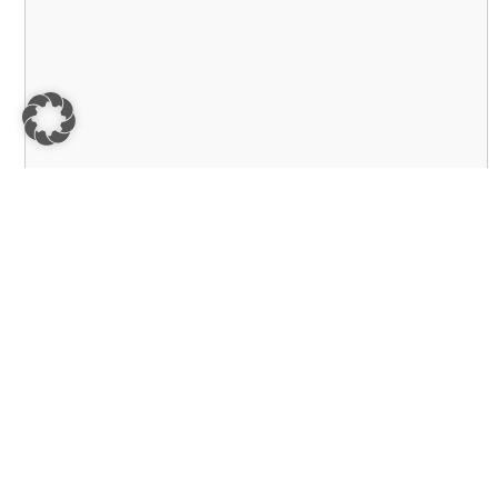
Einfamilienhaus zum Wohlfühlen, mit Wellnessbereich
und herrlichen Blick in die Weinberge.
55599 Gau-Bickelheim, Einfamilienhaus
Objekt-ID:
CS-728
Zimmer:
5
Wohnfläche ca.:
110 m²
Nutzfläche ca.:
142 m²
Grund­stück ca.:
690 m²
Kaufpreis:
449.400 EUR