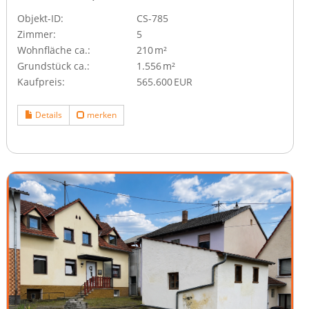
Objekt-ID:
CS-785
Zimmer:
5
Wohnfläche ca.:
210 m²
Grund­stück ca.:
1.556 m²
Kaufpreis:
565.600 EUR
Details
merken