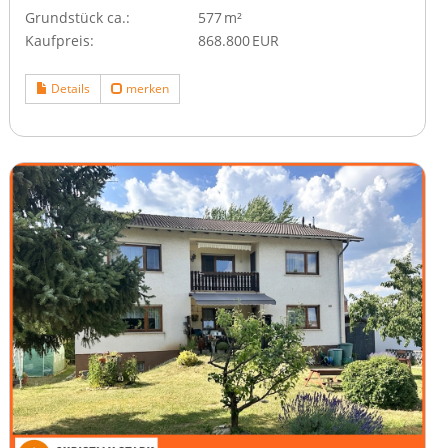
Grund­stück ca.:
577 m²
Kaufpreis:
868.800 EUR
Details
merken