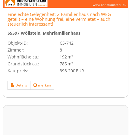
Eine echte Gelegenheit: 2 Familienhaus nach WEG
geteilt – eine Wohnung frei, eine vermietet – auch
steuerlich interessant!
55597 Wöllstein, Mehrfamilienhaus
Objekt-ID:
CS-742
Zimmer:
8
Wohnfläche ca.:
192 m²
Grund­stück ca.:
785 m²
Kaufpreis:
398.200 EUR
Details
merken