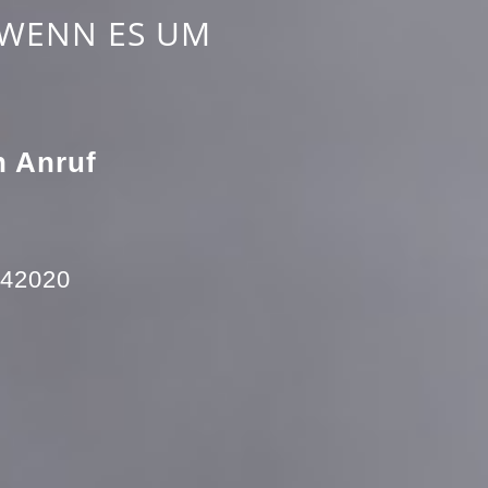
WENN ES UM
n Anruf
942020