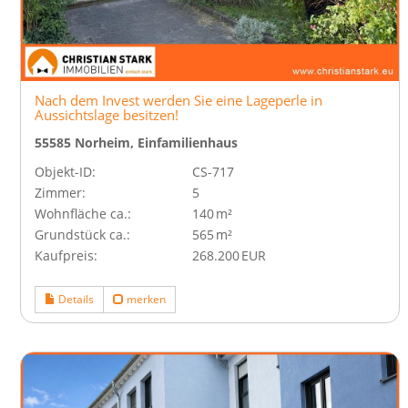
Nach dem Invest werden Sie eine Lageperle in
Aussichtslage besitzen!
55585 Norheim, Einfamilienhaus
Objekt-ID:
CS-717
Zimmer:
5
Wohnfläche ca.:
140 m²
Grund­stück ca.:
565 m²
Kaufpreis:
268.200 EUR
Details
merken