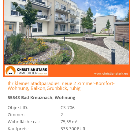
Ihr kleines Stadtparadies: neue 2 Zimmer-Komfort-
Wohnung, Balkon,Grünblick, ruhig!
55543 Bad Kreuznach, Wohnung
Objekt-ID:
CS-706
Zimmer:
2
Wohnfläche ca.:
75,55 m²
Kaufpreis:
333.300 EUR