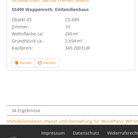
Großfamilien, die die Freiheit lieben!
55490 Woppenroth, Einfamilienhaus
Objekt-ID:
CS-689
Zimmer:
10
Wohnfläche ca.:
245 m²
Grund­stück ca.:
2.694 m²
Kaufpreis:
349.200 EUR
Details
merken
34 Ergebnisse
Immobiliendaten-Import und Darstellung für WordPress: WP-
Impressum
Datenschutz
Widerrufsrech