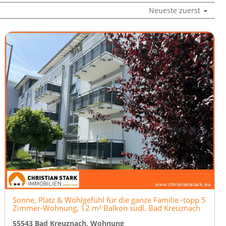
Neueste zuerst
Sonne, Platz & Wohlgefühl für die ganze Familie -topp 5
Zimmer-Wohnung, 12 m² Balkon südl. Bad Kreuznach
55543 Bad Kreuznach, Wohnung