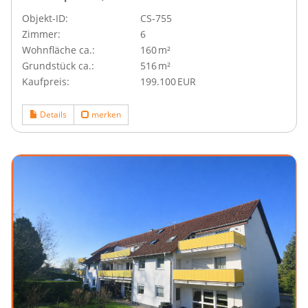
Objekt-ID:
CS-755
Zimmer:
6
Wohnfläche ca.:
160 m²
Grund­stück ca.:
516 m²
Kaufpreis:
199.100 EUR
Details
merken