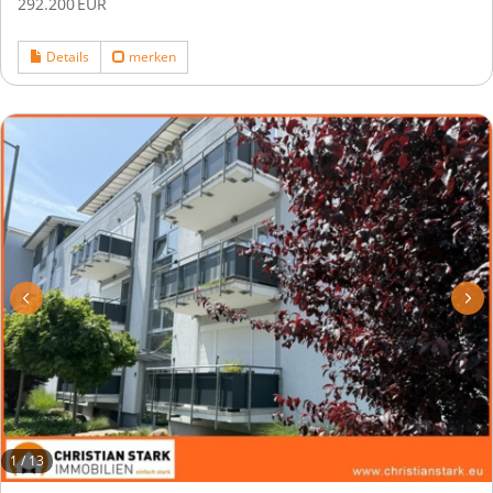
292.200 EUR
Details
merken
1
/
13