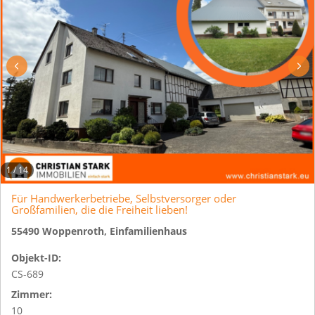
1
/
14
Für Handwerkerbetriebe, Selbstversorger oder
Großfamilien, die die Freiheit lieben!
55490 Woppenroth, Einfamilienhaus
Objekt-ID:
CS-689
Zimmer:
10