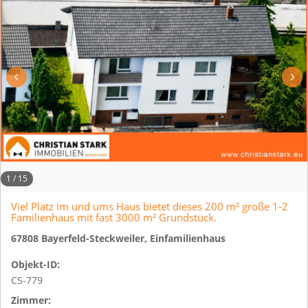
1
/
15
Viel Platz im und ums Haus bietet dieses 200 m² große 1-2
Familienhaus mit fast 3000 m² Grundstück.
67808 Bayerfeld-Steckweiler, Einfamilienhaus
Objekt-ID:
CS-779
Zimmer: