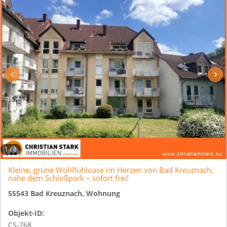
1
/
8
Kleine, grüne Wohlfühloase im Herzen von Bad Kreuznach,
nahe dem Schloßpark – sofort frei!
55543 Bad Kreuznach, Wohnung
Objekt-ID:
CS-768