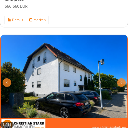
666.660 EUR
Details
merken
1
/
11