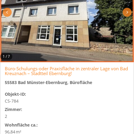
1
/
7
Büro-Schulungs-oder Praxisfläche in zentraler Lage von Bad
Kreuznach – Stadtteil Ebernburg!
55583 Bad Münster-Ebernburg, Bürofläche
Objekt-ID:
CS-784
Zimmer:
2
Wohnfläche ca.:
96,84 m²