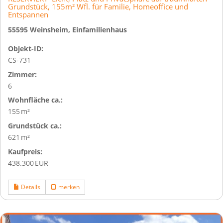
Grundstück, 155m² Wfl. für Familie, Homeoffice und
Entspannen
55595 Weinsheim, Einfamilienhaus
Objekt-ID:
CS-731
Zimmer:
6
Wohnfläche ca.:
155 m²
Grund­stück ca.:
621 m²
Kaufpreis:
438.300 EUR
Details
merken