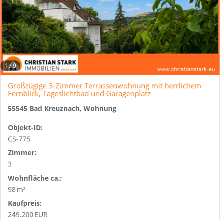
1
/
9
Großzügige 3-Zimmer Terrassenwohnung mit herrlichem
Fernblick, Tageslichtbad und Garagenplatz
55545 Bad Kreuznach, Wohnung
Objekt-ID:
CS-775
Zimmer:
3
Wohnfläche ca.:
98 m²
Kaufpreis:
249.200 EUR