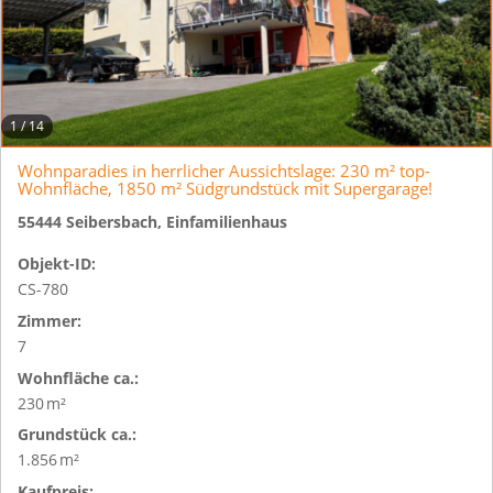
1
/
14
Wohnparadies in herrlicher Aussichtslage: 230 m² top-
Wohnfläche, 1850 m² Südgrundstück mit Supergarage!
55444 Seibersbach, Einfamilienhaus
Objekt-ID:
CS-780
Zimmer:
7
Wohnfläche ca.:
230 m²
Grund­stück ca.:
1.856 m²
Kaufpreis: