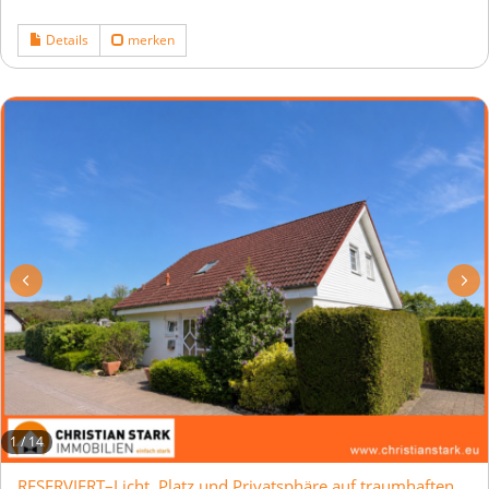
Details
merken
1
/
14
RESERVIERT–Licht, Platz und Privatsphäre auf traumhaften