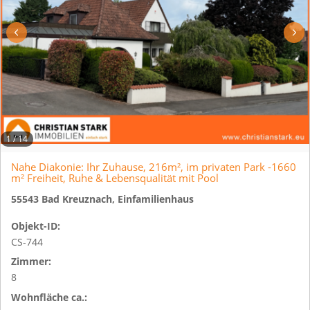
1
/
14
Nahe Diakonie: Ihr Zuhause, 216m², im privaten Park -1660
m² Freiheit, Ruhe & Lebensqualität mit Pool
55543 Bad Kreuznach, Einfamilienhaus
Objekt-ID:
CS-744
Zimmer:
8
Wohnfläche ca.: