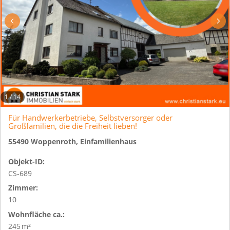
1
/
14
Für Handwerkerbetriebe, Selbstversorger oder
Großfamilien, die die Freiheit lieben!
55490 Woppenroth, Einfamilienhaus
Objekt-ID:
CS-689
Zimmer:
10
Wohnfläche ca.:
245 m²