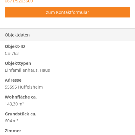
0671/9203600
zum Kontaktformular
Objektdaten
Objekt-ID
CS-763
Objekttypen
Einfamilienhaus, Haus
Adresse
55595 Hüffelsheim
Wohnfläche ca.
143,30 m²
Grund­stück ca.
604 m²
Zimmer