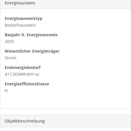
Energieausweis
Energieausweistyp
Bedarfs­ausweis
Baujahr lt. Energieausweis
2005
Wesentlicher Energieträger
Strom
Endenergie­bedarf
417,30 kWh/(m²·a)
Energie­effizienz­klasse
H
Objekt­beschreibung