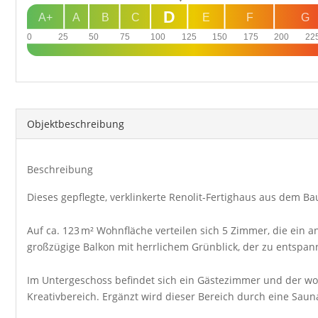
D
A+
A
B
C
E
F
G
0
25
50
75
100
125
150
175
200
22
Objekt­beschreibung
Beschreibung
Dieses gepflegte, verklinkerte Renolit-Fertighaus aus dem 
Auf ca. 123 m² Wohnfläche verteilen sich 5 Zimmer, die ein
großzügige Balkon mit herrlichem Grünblick, der zu entspan
Im Untergeschoss befindet sich ein Gästezimmer und der wohn
Kreativbereich. Ergänzt wird dieser Bereich durch eine Sau