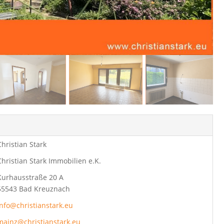
Christian Stark
Christian Stark Immobilien e.K.
Kurhausstraße 20 A
55543 Bad Kreuznach
info@christianstark.eu
mainz@christianstark.eu