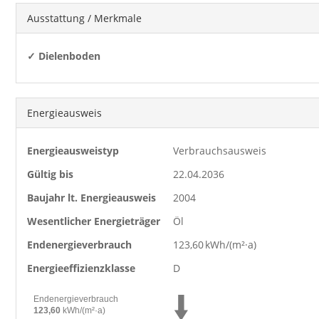
Ausstattung / Merkmale
✓ Dielenboden
Energieausweis
Energieausweistyp
Verbrauchs­ausweis
Gültig bis
22.04.2036
Baujahr lt. Energieausweis
2004
Wesentlicher Energieträger
Öl
Endenergie­verbrauch
123,60 kWh/(m²·a)
Energie­effizienz­klasse
D
Endenergieverbrauch
123,60
kWh/(m²·a)