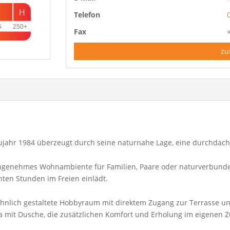
H
Telefon
5
250+
Fax
zu
Baujahr 1984 überzeugt durch seine naturnahe Lage, eine durchdac
 angenehmes Wohnambiente für Familien, Paare oder naturverbunde
nten Stunden im Freien einlädt.
lich gestaltete Hobbyraum mit direktem Zugang zur Terrasse und i
na mit Dusche, die zusätzlichen Komfort und Erholung im eigenen 