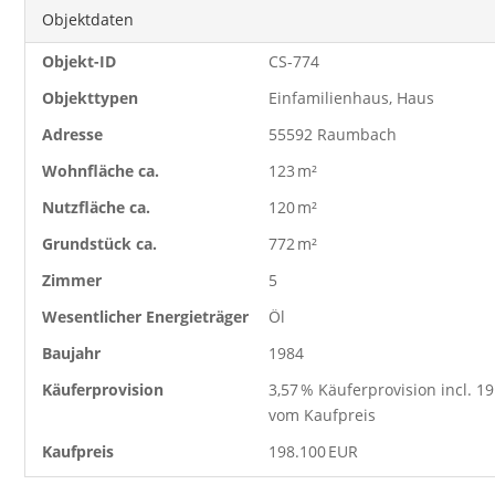
Objektdaten
Objekt-ID
CS-774
Objekttypen
Einfamilienhaus, Haus
Adresse
55592 Raumbach
Wohnfläche ca.
123 m²
Nutzfläche ca.
120 m²
Grund­stück ca.
772 m²
Zimmer
5
Wesentlicher Energieträger
Öl
Baujahr
1984
Käufer­provision
3,57 % Käuferprovision incl. 1
vom Kaufpreis
Kaufpreis
198.100 EUR