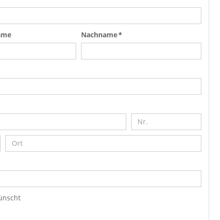
ame
Nachname *
ünscht