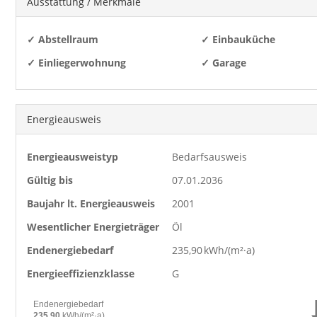
Ausstattung / Merkmale
✓ Abstellraum
✓ Einbauküche
✓ Einliegerwohnung
✓ Garage
Energieausweis
Energieausweistyp
Bedarfs­ausweis
Gültig bis
07.01.2036
Baujahr lt. Energieausweis
2001
Wesentlicher Energieträger
Öl
Endenergie­bedarf
235,90 kWh/(m²·a)
Energie­effizienz­klasse
G
Endenergiebedarf
235,90
kWh/(m²·a)