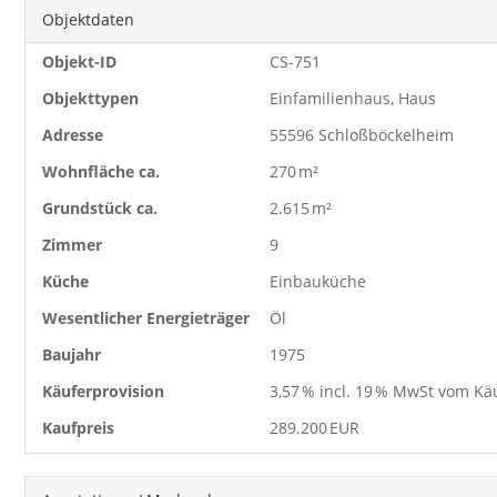
Objektdaten
Objekt-ID
CS-751
Objekttypen
Einfamilienhaus, Haus
Adresse
55596 Schloßböckelheim
Wohnfläche ca.
270 m²
Grund­stück ca.
2.615 m²
Zimmer
9
Küche
Einbauküche
Wesentlicher Energieträger
Öl
Baujahr
1975
Käufer­provision
3,57 % incl. 19 % MwSt vom Kä
Kaufpreis
289.200 EUR