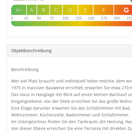
G
A+
A
B
C
D
E
F
0
25
50
75
100
125
150
175
200
22
Objekt­beschreibung
Beschreibung
Wer viel Platz braucht und individuell leben möchte, dem wir
1975 in massiver Bauweise errichtet, erwarten Sie etwa 270 
Das Haus in Hanglage mit Blick auf einen kleinen Bachlauf 
Eingangsebene: von der Diele erreichen Sie das große Wohn
Eine Etage darunter erwarten Sie das Schlafzimmer mit Bad
Wohnzimmer, Küchenzeile, Badezimmer und Schlafzimmer.
Im Untergeschoss finden Sie den Tankraum, die Heizung, Ha
Von dieser Ebene erreichen Sie eine Terrasse mit direkten 