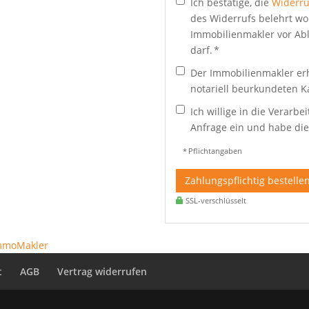
Ich bestätige, die
Widerru
des Widerrufs belehrt wo
Immobilienmakler vor Abl
darf. *
Der Immobilienmakler erh
notariell beurkundeten K
Ich willige in die Verar
Anfrage ein und habe di
* Pflichtangaben
Zahlungspflichtig bestelle
SSL-verschlüsselt
ImmoMakler
t
AGB
Vertrag widerrufen