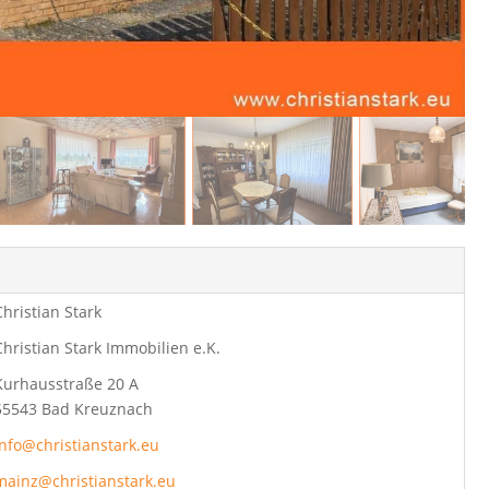
Christian Stark
Christian Stark Immobilien e.K.
Kurhausstraße 20 A
55543 Bad Kreuznach
info@christianstark.eu
mainz@christianstark.eu