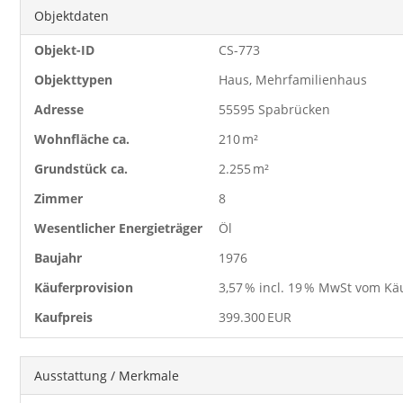
Objektdaten
Objekt-ID
CS-773
Objekttypen
Haus, Mehrfamilienhaus
Adresse
55595 Spabrücken
Wohnfläche ca.
210 m²
Grund­stück ca.
2.255 m²
Zimmer
8
Wesentlicher Energieträger
Öl
Baujahr
1976
Käufer­provision
3,57 % incl. 19 % MwSt vom Kä
Kaufpreis
399.300 EUR
Ausstattung / Merkmale