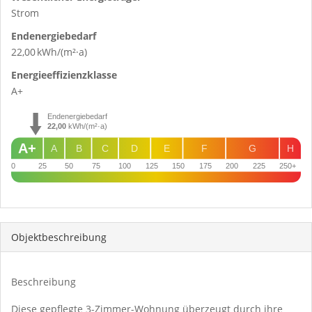
Strom
Endenergie­bedarf
22,00 kWh/(m²·a)
Energie­effizienz­klasse
A+
Endenergiebedarf
22,00
kWh/(m²·a)
A+
A
B
C
D
E
F
G
H
0
25
50
75
100
125
150
175
200
225
250+
Objekt­beschreibung
Beschreibung
Diese gepflegte 3-Zimmer-Wohnung überzeugt durch ihre