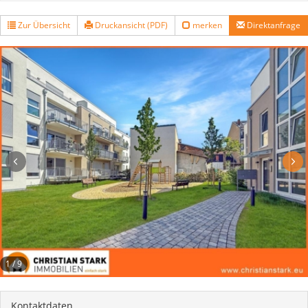
Zur Übersicht
Druckansicht (PDF)
merken
Direktanfrage
1
/
9
Kontaktdaten