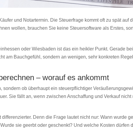
erkauf berechnen
, Käufer und Notartermin. Die Steuerfrage kommt oft zu spät auf
nen wollen, brauchen Sie keine Steuersoftware als Erstes, so
einhessen oder Wiesbaden ist das ein heikler Punkt. Gerade b
cht am Bauchgefühl, sondern an wenigen, sehr konkreten Regeln.
 berechnen – worauf es ankommt
in, sondern ob überhaupt ein steuerpflichtiger Veräußerungsgewi
er. Sie fällt an, wenn zwischen Anschaffung und Verkauf nicht 
oft differenzierter. Denn die Frage lautet nicht nur: Wann wurde
? Wurde sie geerbt oder geschenkt? Und welche Kosten dürfen