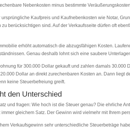
echenbare Nebenkosten minus bestimmte Veräußerungskosten g
er ursprüngliche Kaufpreis und Kaufnebenkosten wie Notar, G
 zu berücksichtigen sind. Auf der Verkaufsseite dürfen oft eben
 Immobilie erhöht automatisch die abzugsfähigen Kosten. Laufe
tändnissen. Genau deshalb lohnt sich eine saubere Unterlagen
ohnung für 300.000 Dollar gekauft und zahlen damals 30.000 D
 20.000 Dollar an direkt zurechenbaren Kosten an. Dann liegt 
nn keine Steuerbefreiung greift.
ht den Unterschied
tz und fragen: Wie hoch ist die Steuer genau? Die ehrliche Ant
it immer gleichem Satz. Der Gewinn wird vielmehr mit Ihrem pe
chem Verkaufsgewinn sehr unterschiedliche Steuerbeträge habe