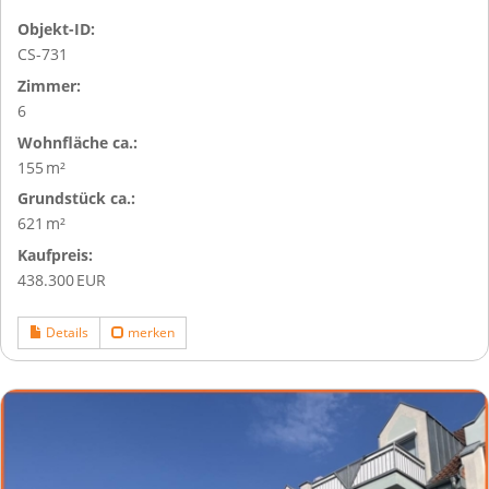
Objekt-ID:
CS-731
Zimmer:
6
Wohnfläche ca.:
155 m²
Grund­stück ca.:
621 m²
Kaufpreis:
438.300 EUR
Details
merken