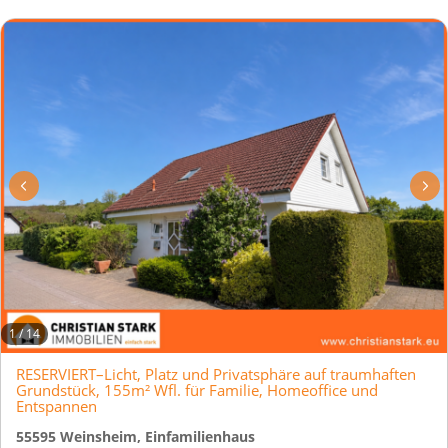
1
/
14
RESERVIERT–Licht, Platz und Privatsphäre auf traumhaften
Grundstück, 155m² Wfl. für Familie, Homeoffice und
Entspannen
55595 Weinsheim, Einfamilienhaus