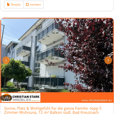
Details
merken
1
/
13
Sonne, Platz & Wohlgefühl für die ganze Familie -topp 5
Zimmer-Wohnung, 12 m² Balkon südl. Bad Kreuznach