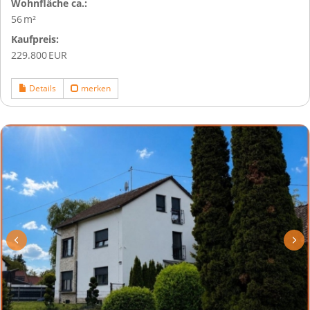
Wohnfläche ca.:
56 m²
Kaufpreis:
229.800 EUR
Details
merken