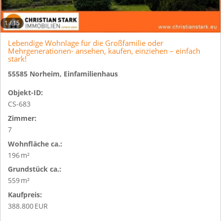
1
/
15
Lebendige Wohnlage für die Großfamilie oder
Mehrgenerationen- ansehen, kaufen, einziehen – einfach
stark!
55585 Norheim, Einfamilienhaus
Objekt-ID:
CS-683
Zimmer:
7
Wohnfläche ca.:
196 m²
Grund­stück ca.:
559 m²
Kaufpreis:
388.800 EUR