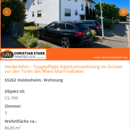
1
/
11
Heidenfahrt – Topgepflegte Eigentumswohnung im Grünen
vor den Toren des Rhein-Main-Gebietes
55262 Heidesheim, Wohnung
Objekt-ID:
CS-789
Zimmer:
3
Wohnfläche ca.:
86,85 m²