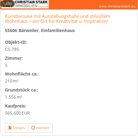
1
/
15
Künstleroase mit Ausstellungshalle und stilvollem
Wohnhaus – ein Ort für Kreativität u. Inspiration!
55606 Bärweiler, Einfamilienhaus
Objekt-ID:
CS-785
Zimmer:
5
Wohnfläche ca.:
210 m²
Grund­stück ca.:
1.556 m²
Kaufpreis:
565.600 EUR
Details
merken