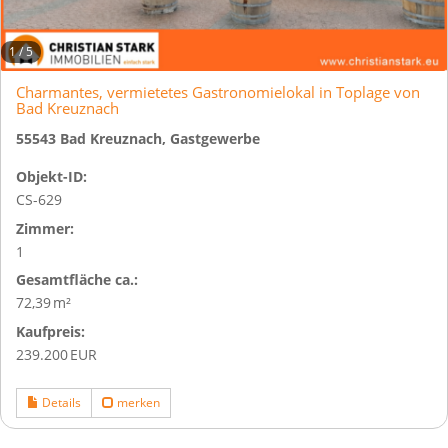
1
/
5
Charmantes, vermietetes Gastronomielokal in Toplage von
Bad Kreuznach
55543 Bad Kreuznach, Gastgewerbe
Objekt-ID:
CS-629
Zimmer:
1
Gesamtfläche ca.:
72,39 m²
Kaufpreis:
239.200 EUR
Details
merken