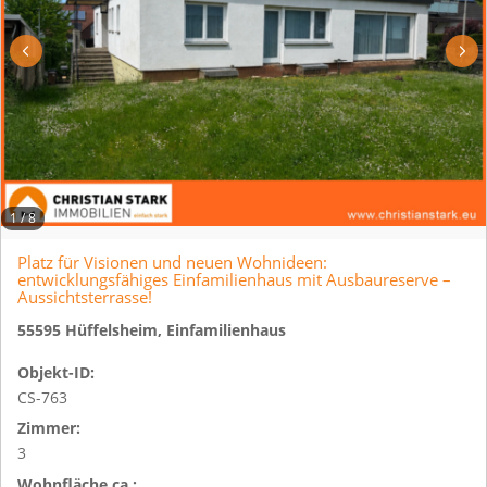
1
/
8
Platz für Visionen und neuen Wohnideen:
entwicklungsfähiges Einfamilienhaus mit Ausbaureserve –
Aussichtsterrasse!
55595 Hüffelsheim, Einfamilienhaus
Objekt-ID:
CS-763
Zimmer:
3
Wohnfläche ca.: