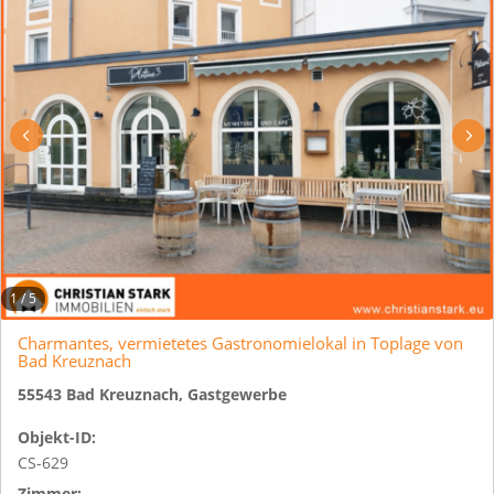
1
/
5
Charmantes, vermietetes Gastronomielokal in Toplage von
Bad Kreuznach
55543 Bad Kreuznach, Gastgewerbe
Objekt-ID:
CS-629
Zimmer: