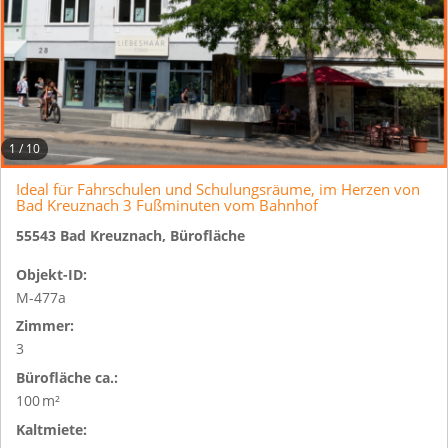
1
/
10
Ideal für Fahrschulen und Schulungsräume, im Herzen von
Bad Kreuznach 3 Fußminuten vom Bahnhof
55543 Bad Kreuznach, Bürofläche
Objekt-ID:
M-477a
Zimmer:
3
Bürofläche ca.:
100 m²
Kaltmiete: