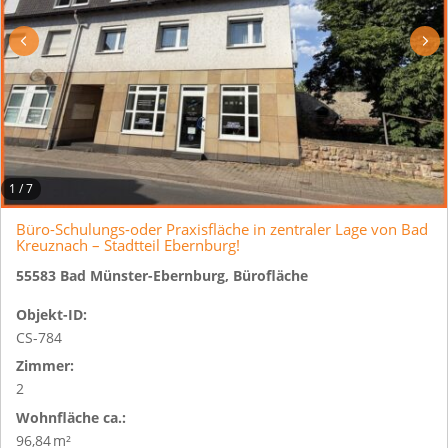
1
/
7
Büro-Schulungs-oder Praxisfläche in zentraler Lage von Bad
Kreuznach – Stadtteil Ebernburg!
55583 Bad Münster-Ebernburg, Bürofläche
Objekt-ID:
CS-784
Zimmer:
2
Wohnfläche ca.:
96,84 m²