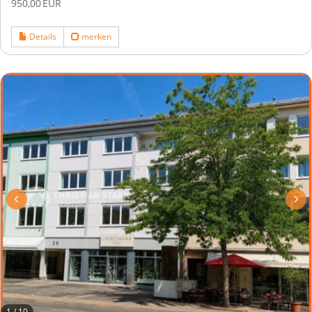
950,00 EUR
Details
merken
1
/
10