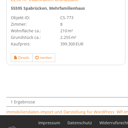
55595 Spabrücken, Mehrfamilienhaus
Objekt-ID:
CS-773
Zimmer:
8
Wohnfläche ca.:
210 m²
Grund­stück ca.:
2.255 m²
Kaufpreis:
399.300 EUR
Details
merken
1 Ergebnisse
Immobiliendaten-Import und Darstellung für WordPress: WP-
Impressum
Datenschutz
Widerrufsrech