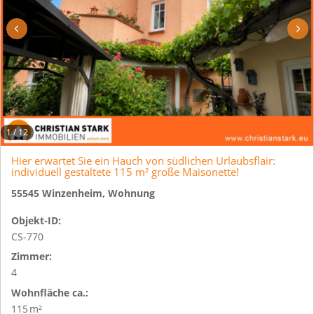
1
/
12
Hier erwartet Sie ein Hauch von südlichen Urlaubsflair:
individuell gestaltete 115 m² große Maisonette!
55545 Winzenheim, Wohnung
Objekt-ID:
CS-770
Zimmer:
4
Wohnfläche ca.:
115 m²