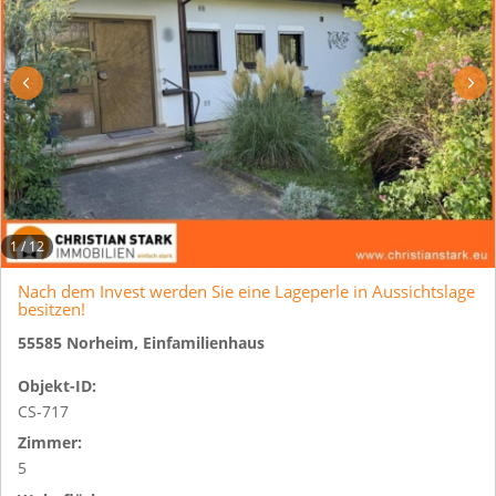
1
/
12
Nach dem Invest werden Sie eine Lageperle in Aussichtslage
besitzen!
55585 Norheim, Einfamilienhaus
Objekt-ID:
CS-717
Zimmer:
5