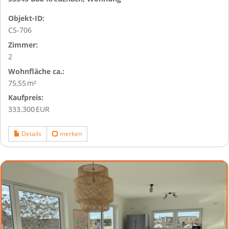
Objekt-ID:
CS-706
Zimmer:
2
Wohnfläche ca.:
75,55 m²
Kaufpreis:
333.300 EUR
Details
merken