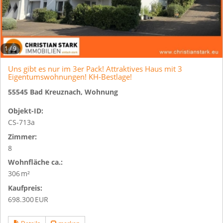
1
/
9
Uns gibt es nur im 3er Pack! Attraktives Haus mit 3
Eigentumswohnungen! KH-Bestlage!
55545 Bad Kreuznach, Wohnung
Objekt-ID:
CS-713a
Zimmer:
8
Wohnfläche ca.:
306 m²
Kaufpreis:
698.300 EUR