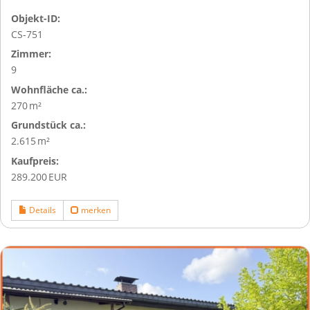
Objekt-ID:
CS-751
Zimmer:
9
Wohnfläche ca.:
270 m²
Grund­stück ca.:
2.615 m²
Kaufpreis:
289.200 EUR
Details
merken