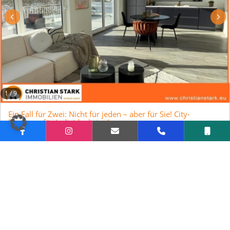
1
/
9
Ein Fall für Zwei: Nicht für jeden – aber für Sie! City-
Penthaus für Individualisten!
55543 Bad Kreuznach, Wohnung
Objekt-ID:
CS-707
Zimmer:
2
Wohnfläche ca.:
92,84 m²