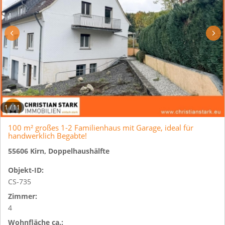
1
/
11
100 m² großes 1-2 Familienhaus mit Garage, ideal für
handwerklich Begabte!
55606 Kirn, Doppelhaushälfte
Objekt-ID:
CS-735
Zimmer:
4
Wohnfläche ca.: