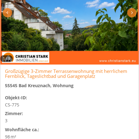
1
/
9
Großzügige 3-Zimmer Terrassenwohnung mit herrlichem
Fernblick, Tageslichtbad und Garagenplatz
55545 Bad Kreuznach, Wohnung
Objekt-ID:
CS-775
Zimmer:
3
Wohnfläche ca.:
98 m²