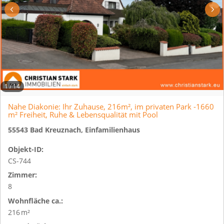
1
/
14
Nahe Diakonie: Ihr Zuhause, 216m², im privaten Park -1660
m² Freiheit, Ruhe & Lebensqualität mit Pool
55543 Bad Kreuznach, Einfamilienhaus
Objekt-ID:
CS-744
Zimmer:
8
Wohnfläche ca.:
216 m²