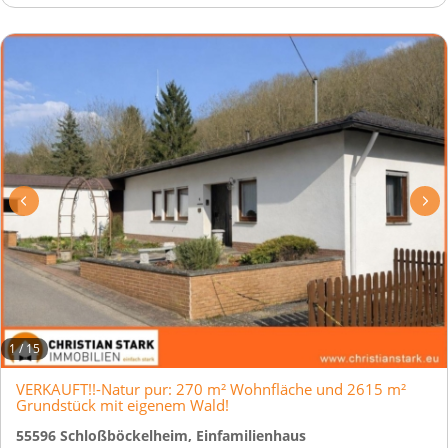
1
/
15
VERKAUFT!!-Natur pur: 270 m² Wohnfläche und 2615 m²
Grundstück mit eigenem Wald!
55596 Schloßböckelheim, Einfamilienhaus