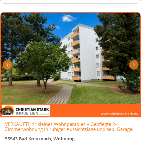
1
/
8
VERKAUFT! Ihr kleines Wohnparadies – Gepflegte 2-
Zimmerwohnung in ruhiger Aussichtslage und sep. Garage!
55543 Bad Kreuznach, Wohnung