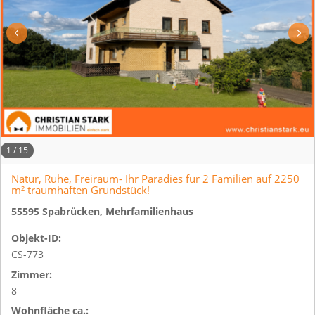
1
/
15
Natur, Ruhe, Freiraum- Ihr Paradies für 2 Familien auf 2250
m² traumhaften Grundstück!
55595 Spabrücken, Mehrfamilienhaus
Objekt-ID:
CS-773
Zimmer:
8
Wohnfläche ca.: