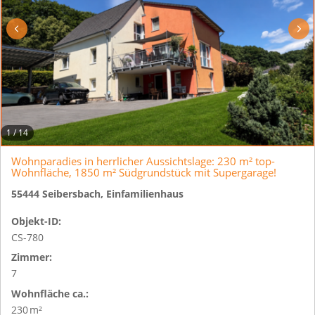
1
/
14
Wohnparadies in herrlicher Aussichtslage: 230 m² top-
Wohnfläche, 1850 m² Südgrundstück mit Supergarage!
55444 Seibersbach, Einfamilienhaus
Objekt-ID:
CS-780
Zimmer:
7
Wohnfläche ca.:
230 m²