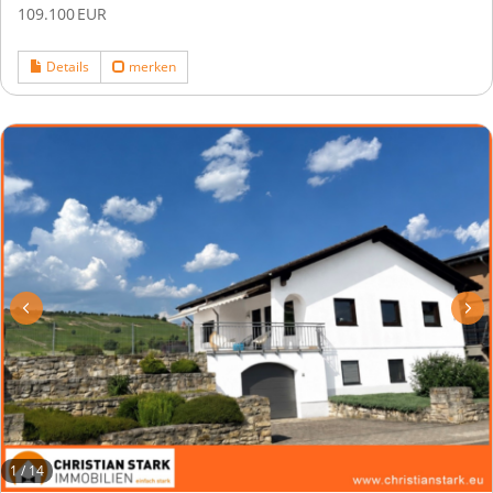
109.100 EUR
Details
merken
1
/
14