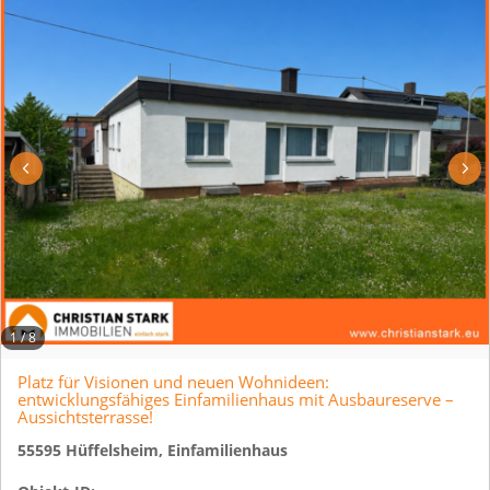
1
/
8
Platz für Visionen und neuen Wohnideen:
entwicklungsfähiges Einfamilienhaus mit Ausbaureserve –
Aussichtsterrasse!
55595 Hüffelsheim, Einfamilienhaus