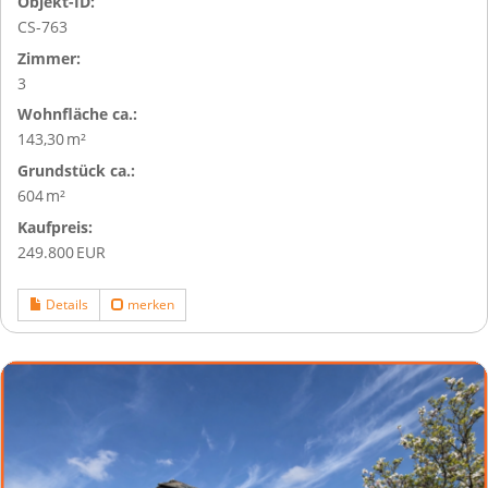
Objekt-ID:
CS-763
Zimmer:
3
Wohnfläche ca.:
143,30 m²
Grund­stück ca.:
604 m²
Kaufpreis:
249.800 EUR
Details
merken